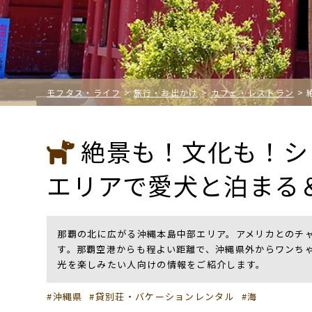
モフタス・ライフ
>
旅行・お出かけ
>
カフェ・レストラン
>
絶景も！文化も！シ
エリアで愛犬と泊まる
那覇の北に広がる沖縄本島中部エリア。アメリカとのチ
す。那覇空港からも程よい距離で、沖縄県外からワンち
光を楽しみたい人向けの情報をご紹介します。
沖縄県
貸別荘・バケーションレンタル
海