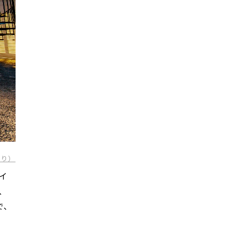
より）
ザイ
、
で、