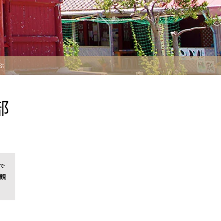
ぶ
部
で
観