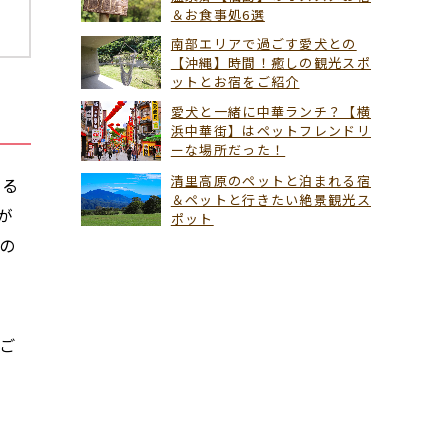
＆お食事処6選
南部エリアで過ごす愛犬との
【沖縄】時間！癒しの観光スポ
ットとお宿をご紹介
愛犬と一緒に中華ランチ？【横
浜中華街】はペットフレンドリ
ーな場所だった！
清里高原のペットと泊まれる宿
がる
＆ペットと行きたい絶景観光ス
が
ポット
の
部
ご