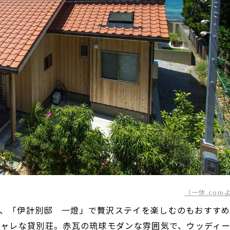
（一休.com
、「伊計別邸 一燈」で贅沢ステイを楽しむのもおすす
シャレな貸別荘。赤瓦の琉球モダンな雰囲気で、ウッディ