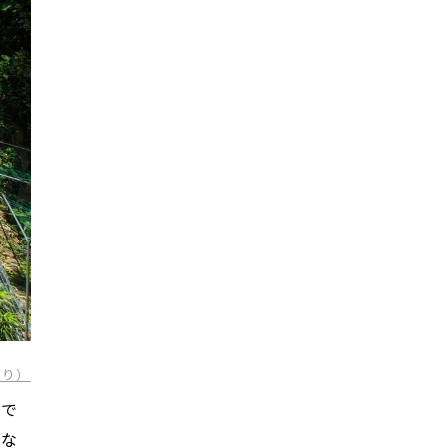
より）
めで
ーな