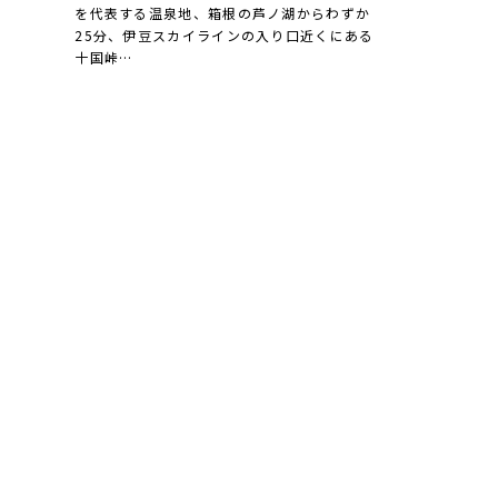
を代表する温泉地、箱根の芦ノ湖からわずか
25分、伊豆スカイラインの入り口近くにある
十国峠…