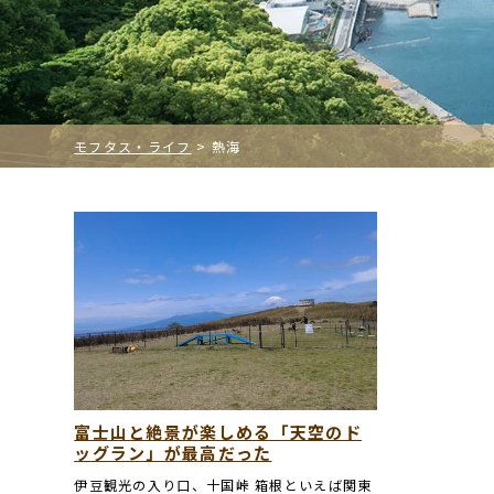
モフタス・ライフ
>
熱海
富士山と絶景が楽しめる「天空のド
ッグラン」が最高だった
伊豆観光の入り口、十国峠 箱根といえば関東